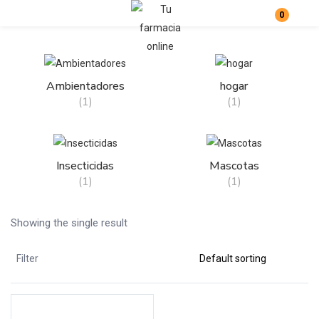
0
Login
Enter your username and password to login.
Ambientadores
hogar
(1)
(1)
Insecticidas
Mascotas
(1)
(1)
Remember me
Lost password?
Showing the single result
Filter