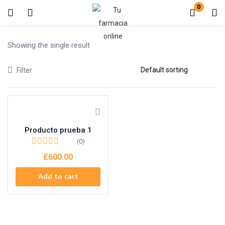
0
Login
Showing the single result
Enter your username and password to login.
Filter
Producto prueba 1
Remember me
Lost password?
(0)
£
600.00
Add to cart